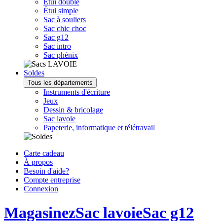
Étui double
Étui simple
Sac à souliers
Sac chic choc
Sac g12
Sac intro
Sac phénix
Soldes
Tous les départements
Instruments d'écriture
Jeux
Dessin & bricolage
Sac lavoie
Papeterie, informatique et télétravail
Carte cadeau
À propos
Besoin d'aide?
Compte entreprise
Connexion
Magasinez
Sac lavoie
Sac g12