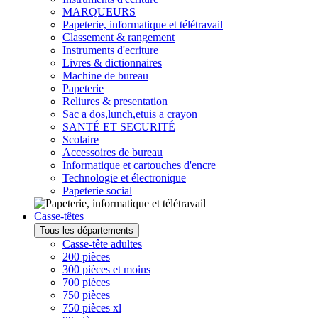
MARQUEURS
Papeterie, informatique et télétravail
Classement & rangement
Instruments d'ecriture
Livres & dictionnaires
Machine de bureau
Papeterie
Reliures & presentation
Sac a dos,lunch,etuis a crayon
SANTÉ ET SECURITÉ
Scolaire
Accessoires de bureau
Informatique et cartouches d'encre
Technologie et électronique
Papeterie social
Casse-têtes
Tous les départements
Casse-tête adultes
200 pièces
300 pièces et moins
700 pièces
750 pièces
750 pièces xl