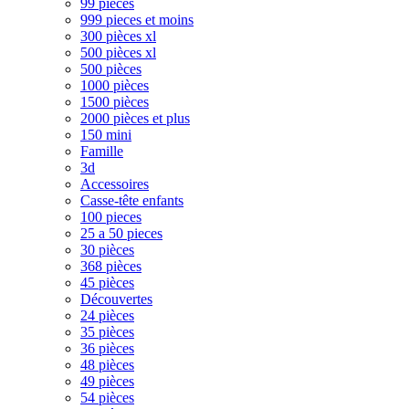
99 pièces
999 pieces et moins
300 pièces xl
500 pièces xl
500 pièces
1000 pièces
1500 pièces
2000 pièces et plus
150 mini
Famille
3d
Accessoires
Casse-tête enfants
100 pieces
25 a 50 pieces
30 pièces
368 pièces
45 pièces
Découvertes
24 pièces
35 pièces
36 pièces
48 pièces
49 pièces
54 pièces