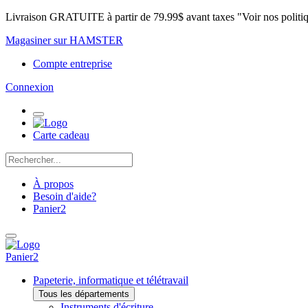
Livraison GRATUITE à partir de 79.99$ avant taxes "Voir nos politi
Magasiner sur HAMSTER
Compte entreprise
Connexion
Carte cadeau
À propos
Besoin d'aide?
Panier
2
Panier
2
Papeterie, informatique et télétravail
Tous les départements
Instruments d'écriture