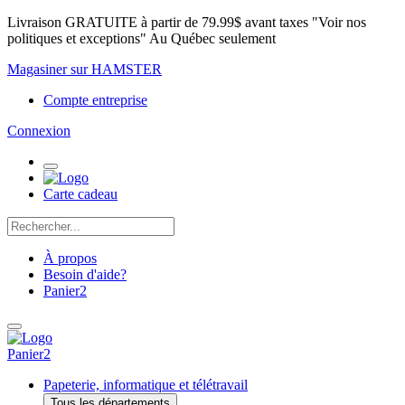
Livraison GRATUITE à partir de 79.99$ avant taxes "Voir nos
politiques et exceptions" Au Québec seulement
Magasiner sur HAMSTER
Compte entreprise
Connexion
Carte cadeau
À propos
Besoin d'aide?
Panier
2
Panier
2
Papeterie, informatique et télétravail
Tous les départements