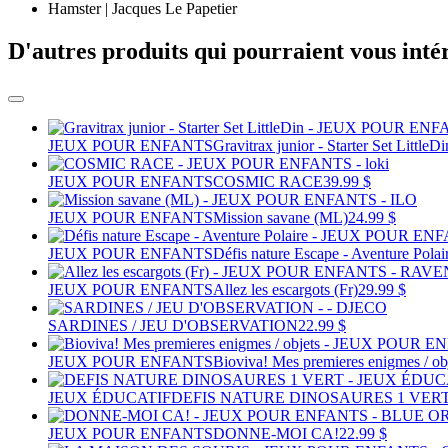
Hamster | Jacques Le Papetier
D'autres produits qui pourraient vous inté
JEUX POUR ENFANTS
Gravitrax junior - Starter Set LittleDi
JEUX POUR ENFANTS
COSMIC RACE
39.99 $
JEUX POUR ENFANTS
Mission savane (ML)
24.99 $
JEUX POUR ENFANTS
Défis nature Escape - Aventure Polai
JEUX POUR ENFANTS
Allez les escargots (Fr)
29.99 $
SARDINES / JEU D'OBSERVATION
22.99 $
JEUX POUR ENFANTS
Bioviva! Mes premieres enigmes / ob
JEUX ÉDUCATIF
DEFIS NATURE DINOSAURES 1 VER
JEUX POUR ENFANTS
DONNE-MOI CA!
22.99 $