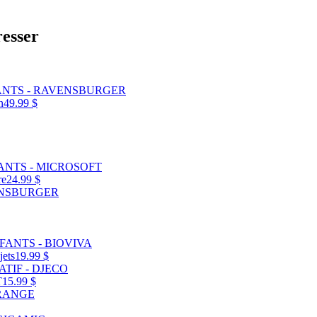
resser
n
49.99 $
re
24.99 $
jets
19.99 $
T
15.99 $