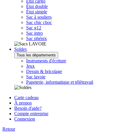
Étui cargo
Étui double
Étui simple
Sac à souliers
Sac chic choc
Sac g12
Sac intro
Sac phénix
Soldes
Tous les départements
Instruments d'écriture
Jeux
Dessin & bricolage
Sac lavoie
Papeterie, informatique et télétravail
Carte cadeau
À propos
Besoin d'aide?
Compte entreprise
Connexion
Retour