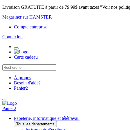
Livraison GRATUITE à partir de 79.99$ avant taxes "Voir nos politi
Magasiner sur HAMSTER
Compte entreprise
Connexion
Carte cadeau
À propos
Besoin d'aide?
Panier
2
Panier
2
Papeterie, informatique et télétravail
Tous les départements
Instruments d'écriture