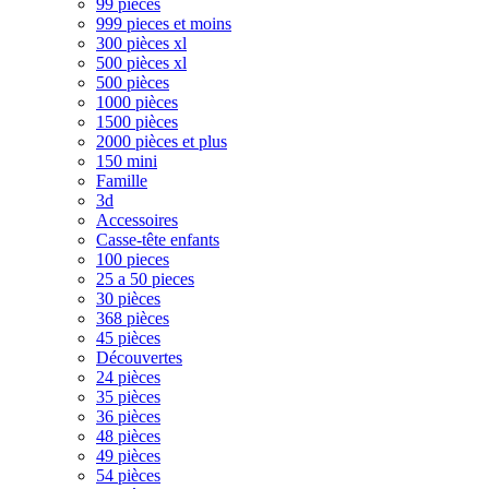
99 pièces
999 pieces et moins
300 pièces xl
500 pièces xl
500 pièces
1000 pièces
1500 pièces
2000 pièces et plus
150 mini
Famille
3d
Accessoires
Casse-tête enfants
100 pieces
25 a 50 pieces
30 pièces
368 pièces
45 pièces
Découvertes
24 pièces
35 pièces
36 pièces
48 pièces
49 pièces
54 pièces