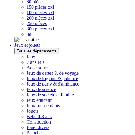
60 pièces
150 pièces xxl
100 pièces xxl
200 pièces xxl
250 pièces
300 pièces xxl
3d
Jeux et jouets
Tous les départements
Jeux
7 ans et +
Accessoires
Jeux de cartes & de voyage
Jeux de logique & patience
Jeux de party & d'ambiance
Jeux de science
Jeux de société et famille
Jeux éducatif
Jeux pour enfants
Jouets
Bebe 0-3 ans
Construction
Jouet divers
Peluche