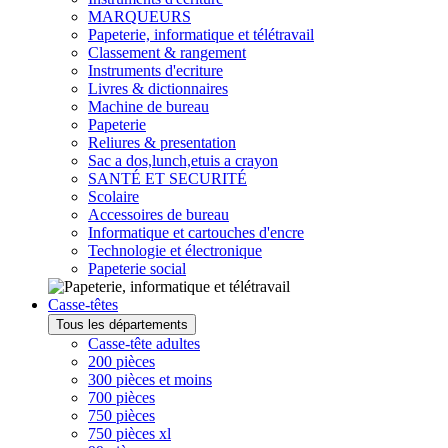
MARQUEURS
Papeterie, informatique et télétravail
Classement & rangement
Instruments d'ecriture
Livres & dictionnaires
Machine de bureau
Papeterie
Reliures & presentation
Sac a dos,lunch,etuis a crayon
SANTÉ ET SECURITÉ
Scolaire
Accessoires de bureau
Informatique et cartouches d'encre
Technologie et électronique
Papeterie social
Casse-têtes
Tous les départements
Casse-tête adultes
200 pièces
300 pièces et moins
700 pièces
750 pièces
750 pièces xl