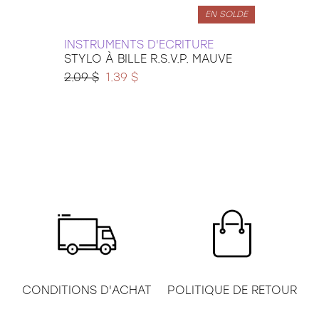
EN SOLDE
INSTRUMENTS D'ECRITURE
STABI
STYLO À BILLE R.S.V.P. MAUVE
CUIVR
Stabil
2.09 $
1.39 $
1.99 $
CONDITIONS D'ACHAT
POLITIQUE DE RETOUR