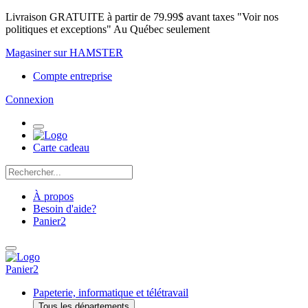
Livraison GRATUITE à partir de 79.99$ avant taxes "Voir nos
politiques et exceptions" Au Québec seulement
Magasiner sur HAMSTER
Compte entreprise
Connexion
Carte cadeau
À propos
Besoin d'aide?
Panier
2
Panier
2
Papeterie, informatique et télétravail
Tous les départements