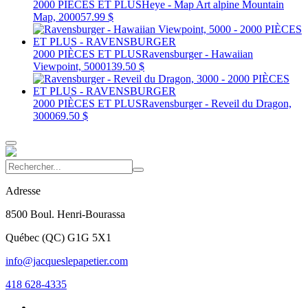
2000 PIÈCES ET PLUS
Heye - Map Art alpine Mountain
Map, 2000
57.99 $
2000 PIÈCES ET PLUS
Ravensburger - Hawaiian
Viewpoint, 5000
139.50 $
2000 PIÈCES ET PLUS
Ravensburger - Reveil du Dragon,
3000
69.50 $
Adresse
8500 Boul. Henri-Bourassa
Québec
(
QC
)
G1G 5X1
info@jacqueslepapetier.com
418 628-4335