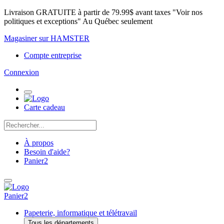
Livraison GRATUITE à partir de 79.99$ avant taxes "Voir nos
politiques et exceptions" Au Québec seulement
Magasiner sur HAMSTER
Compte entreprise
Connexion
Carte cadeau
À propos
Besoin d'aide?
Panier
2
Panier
2
Papeterie, informatique et télétravail
Tous les départements