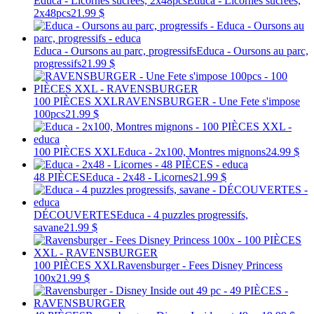
Educa - Licornes sucrées, 2x48pcs
Educa - Licornes sucrées,
2x48pcs
21.99 $
Educa - Oursons au parc, progressifs
Educa - Oursons au parc,
progressifs
21.99 $
100 PIÈCES XXL
RAVENSBURGER - Une Fete s'impose
100pcs
21.99 $
100 PIÈCES XXL
Educa - 2x100, Montres mignons
24.99 $
48 PIÈCES
Educa - 2x48 - Licornes
21.99 $
DÉCOUVERTES
Educa - 4 puzzles progressifs,
savane
21.99 $
100 PIÈCES XXL
Ravensburger - Fees Disney Princess
100x
21.99 $