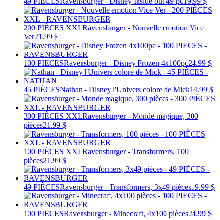
49 PIÈCES
Ravensburger - Disney Inside out 49 pc
19.99 $
200 PIÈCES XXL
Ravensburger - Nouvelle emotion Vice
Ver
21.99 $
100 PIECES
Ravensburger - Disney Frozen 4x100pc
24.99 $
45 PIÈCES
Nathan - Disney l'Univers colore de Mick
14.99 $
300 PIÈCES XXL
Ravensburger - Monde magique, 300
pièces
21.99 $
100 PIÈCES XXL
Ravensburger - Transformers, 100
pièces
21.99 $
49 PIÈCES
Ravensburger - Transformers, 3x49 pièces
19.99 $
100 PIECES
Ravensburger - Minecraft, 4x100 pièces
24.99 $