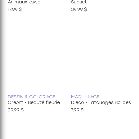
Animaux kawaii
Sunset
17.99 $
39.99 $
DESSIN & COLORIAGE
MAQUILLAGE
CreArt - Beauté fleurie
Djeco - Tatouages Bolides
29.99 $
7.99 $