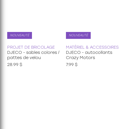
NOUVEAUTÉ
NOUVEAUTÉ
PROJET DE BRICOLAGE
MATÉRIEL & ACCESSOIRES
DJECO - sables colores /
DJECO - autocollants
pattes de velou
Crazy Motors
28.99 $
7.99 $