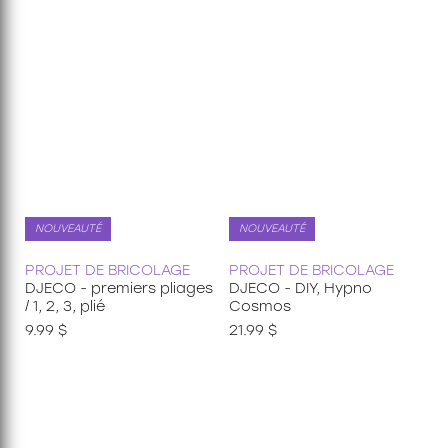
35 pièces
36 pièces
48 pièces
49 pièces
54 pièces
60 pièces
150 pièces xxl
100 pièces xxl
200 pièces xxl
250 pièces
300 pièces xxl
NOUVEAUTÉ
NOUVEAUTÉ
3d
PROJET DE BRICOLAGE
PROJET DE BRICOLAGE
DJECO - premiers pliages
DJECO - DIY, Hypno
/ 1, 2, 3, plié
Cosmos
9.99 $
21.99 $