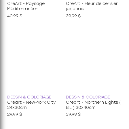
CreArt - Paysage
CreArt - Fleur de cerisier
Méditerranéen
japonais
40.99 $
39.99 $
DESSIN & COLORIAGE
DESSIN & COLORIAGE
Creart - New-York City
Creart - Northern Lights (
24x30cm
BIL ) 30x40cm
29.99 $
39.99 $