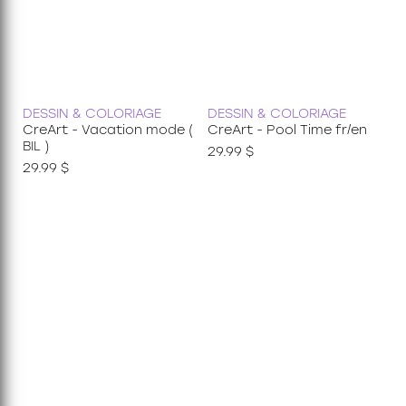
DESSIN & COLORIAGE
DESSIN & COLORIAGE
CreArt - Vacation mode (
CreArt - Pool Time fr/en
BIL )
29.99 $
29.99 $