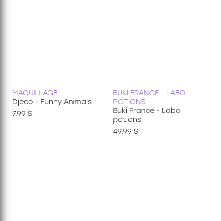
MAQUILLAGE
BUKI FRANCE - LABO
Djeco - Funny Animals
POTIONS
Buki France - Labo
7.99 $
potions
49.99 $