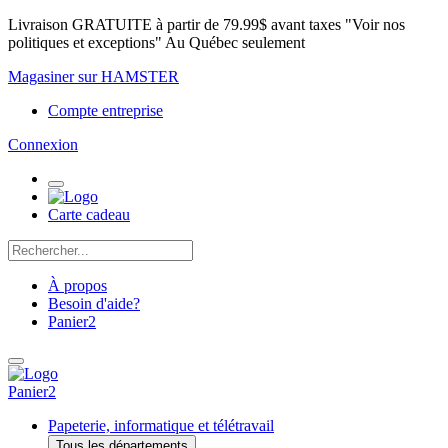
Livraison GRATUITE à partir de 79.99$ avant taxes "Voir nos
politiques et exceptions" Au Québec seulement
Magasiner sur HAMSTER
Compte entreprise
Connexion
Carte cadeau
À propos
Besoin d'aide?
Panier
2
Panier
2
Papeterie, informatique et télétravail
Tous les départements