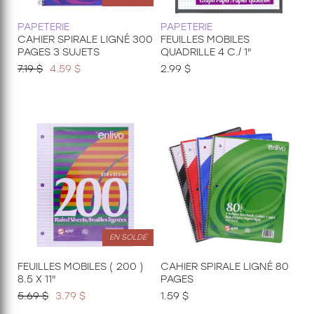
PAPETERIE
PAPETERIE
CAHIER SPIRALE LIGNÉ 300
FEUILLES MOBILES
PAGES 3 SUJETS
QUADRILLE 4 C./ 1"
7.19 $
4.59 $
2.99 $
EN SOLDE
FEUILLES MOBILES ( 200 )
CAHIER SPIRALE LIGNÉ 80
8.5 X 11"
PAGES
5.69 $
3.79 $
1.59 $