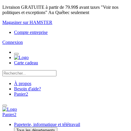
Livraison GRATUITE à partir de 79.99$ avant taxes "Voir nos
politiques et exceptions" Au Québec seulement
Magasiner sur HAMSTER
Compte entreprise
Connexion
Carte cadeau
À propos
Besoin d'aide?
Panier
2
Panier
2
Papeterie, informatique et télétravail
Tous les départements