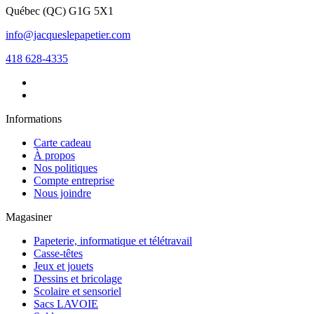
Québec
(
QC
)
G1G 5X1
info@jacqueslepapetier.com
418 628-4335
Informations
Carte cadeau
À propos
Nos politiques
Compte entreprise
Nous joindre
Magasiner
Papeterie, informatique et télétravail
Casse-têtes
Jeux et jouets
Dessins et bricolage
Scolaire et sensoriel
Sacs LAVOIE