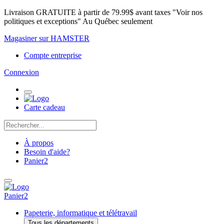
Livraison GRATUITE à partir de 79.99$ avant taxes "Voir nos
politiques et exceptions" Au Québec seulement
Magasiner sur HAMSTER
Compte entreprise
Connexion
Carte cadeau
À propos
Besoin d'aide?
Panier
2
Panier
2
Papeterie, informatique et télétravail
Tous les départements