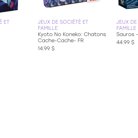
É ET
JEUX DE SOCIÉTÉ ET
JEUX DE
FAMILLE
FAMILLE
Kyoto No Koneko: Chatons
Sauros 
Cache-Cache- FR
44.99 $
14.99 $