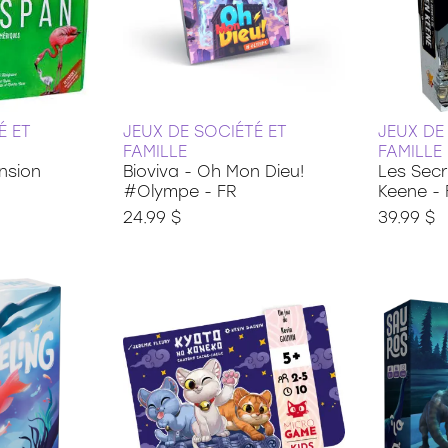
É ET
JEUX DE SOCIÉTÉ ET
JEUX DE
FAMILLE
FAMILLE
nsion
Bioviva - Oh Mon Dieu!
Les Sec
#Olympe - FR
Keene - 
24.99 $
39.99 $