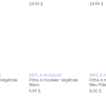
24.99 $
24.99 $
R
PATE A MODELER
PATE A 
 Végétale
Pâte à modeler Végétale
Pâte à 
Blanc
Bleu Pâl
5.99 $
5.00 $