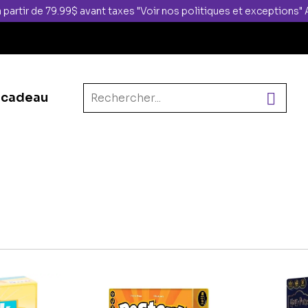
 partir de 79.99$ avant taxes "Voir nos politiques et exceptions
 cadeau