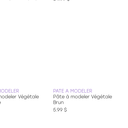
MODELER
PATE A MODELER
modeler Végétale
Pâte à modeler Végétale
e
Brun
5.99 $