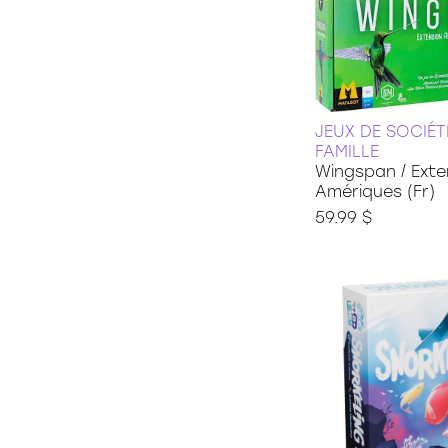
35 pièces
36 pièces
48 pièces
49 pièces
54 pièces
60 pièces
JEUX DE SOCIÉT
150 pièces xxl
FAMILLE
100 pièces xxl
Wingspan / Exte
200 pièces xxl
Amériques (Fr)
250 pièces
59.99 $
300 pièces xxl
3d