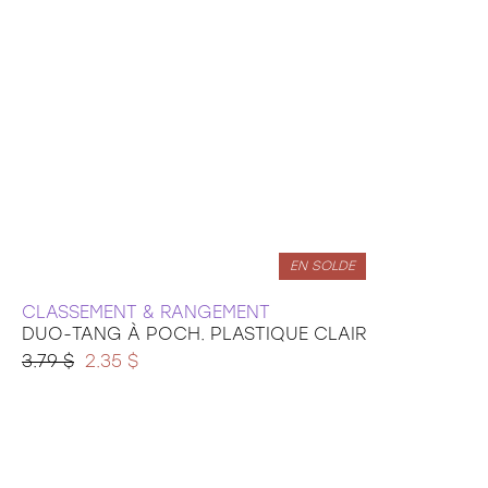
Découvertes
24 pièces
35 pièces
36 pièces
48 pièces
49 pièces
54 pièces
60 pièces
150 pièces xxl
100 pièces xxl
200 pièces xxl
250 pièces
EN SOLDE
300 pièces xxl
3d
CLASSEMENT & RANGEMENT
DUO-TANG À POCH. PLASTIQUE CLAIR
3.79 $
2.35 $