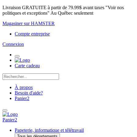
Livraison GRATUITE à partir de 79.99$ avant taxes "Voir nos
politiques et exceptions" Au Québec seulement
Magasiner sur HAMSTER
Compte entreprise
Connexion
Carte cadeau
À propos
Besoin d'aide?
Panier
2
Panier
2
Papeterie, informatique et télétravail
Tous les départements