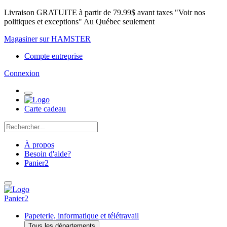
Livraison GRATUITE à partir de 79.99$ avant taxes "Voir nos
politiques et exceptions" Au Québec seulement
Magasiner sur HAMSTER
Compte entreprise
Connexion
Carte cadeau
À propos
Besoin d'aide?
Panier
2
Panier
2
Papeterie, informatique et télétravail
Tous les départements