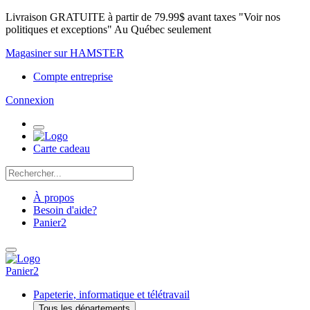
Livraison GRATUITE à partir de 79.99$ avant taxes "Voir nos
politiques et exceptions" Au Québec seulement
Magasiner sur HAMSTER
Compte entreprise
Connexion
Carte cadeau
À propos
Besoin d'aide?
Panier
2
Panier
2
Papeterie, informatique et télétravail
Tous les départements