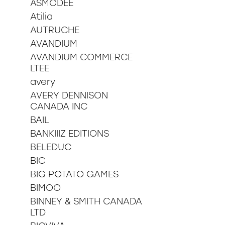
ASMODEE
36 pièces
Atilia
48 pièces
49 pièces
AUTRUCHE
54 pièces
AVANDIUM
60 pièces
AVANDIUM COMMERCE
150 pièces xxl
LTEE
100 pièces xxl
avery
200 pièces xxl
AVERY DENNISON
250 pièces
CANADA INC
300 pièces xxl
3d
BAIL
BANKIIIZ EDITIONS
BELEDUC
BIC
BIG POTATO GAMES
BIMOO
BINNEY & SMITH CANADA
LTD