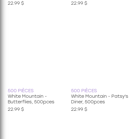
22.99 $
22.99 $
500 PIÈCES
500 PIÈCES
White Mountain -
White Mountain - Patsy's
Butterflies, 500pces
Diner, 500pces
22.99 $
22.99 $