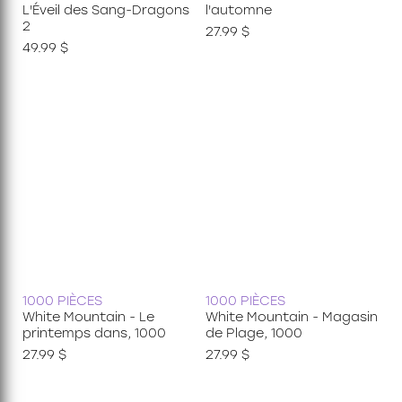
L'Éveil des Sang-Dragons
l'automne
2
27.99 $
49.99 $
1000 PIÈCES
1000 PIÈCES
White Mountain - Le
White Mountain - Magasin
printemps dans, 1000
de Plage, 1000
27.99 $
27.99 $