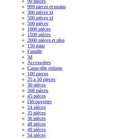
99 pièces
999 pieces et moins
300 pièces xl
500 pièces xl
500 pièces
1000 pièces
1500 pièces
2000 pièces et plus
150 mini
Famille
3d
Accessoires
Casse-tête enfants
100 pieces
25 a 50 pieces
30 pièces
368 pièces
45 pièces
Découvertes
24 pièces
35 pièces
36 pièces
48 pièces
49 pièces
54 pièces