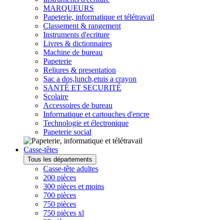
MARQUEURS
Papeterie, informatique et télétravail
Classement & rangement
Instruments d'ecriture
Livres & dictionnaires
Machine de bureau
Papeterie
Reliures & presentation
Sac a dos,lunch,etuis a crayon
SANTÉ ET SECURITÉ
Scolaire
Accessoires de bureau
Informatique et cartouches d'encre
Technologie et électronique
Papeterie social
Casse-têtes
Tous les départements
Casse-tête adultes
200 pièces
300 pièces et moins
700 pièces
750 pièces
750 pièces xl