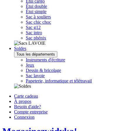
Étui cargo
Étui double
Étui simple
Sac à souliers
Sac chic choc
Sac g12
Sac intro
Sac phénix
Soldes
Tous les départements
Instruments d'écriture
Jeux
Dessin & bricolage
Sac lavoie
Papeterie, informatique et télétravail
Carte cadeau
À propos
Besoin d'aide?
Compte entreprise
Connexion