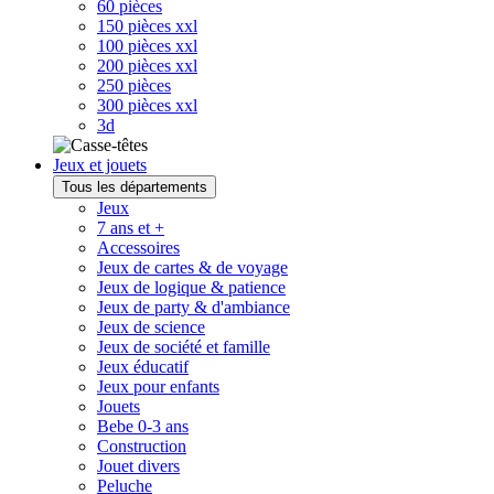
60 pièces
150 pièces xxl
100 pièces xxl
200 pièces xxl
250 pièces
300 pièces xxl
3d
Jeux et jouets
Tous les départements
Jeux
7 ans et +
Accessoires
Jeux de cartes & de voyage
Jeux de logique & patience
Jeux de party & d'ambiance
Jeux de science
Jeux de société et famille
Jeux éducatif
Jeux pour enfants
Jouets
Bebe 0-3 ans
Construction
Jouet divers
Peluche