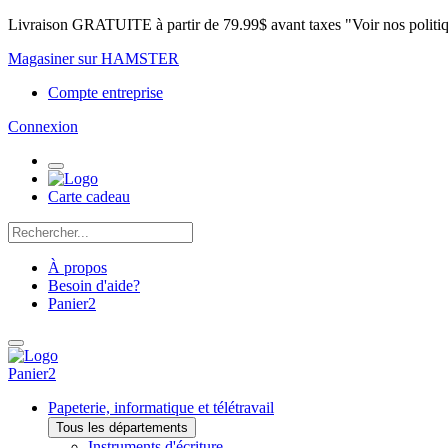
Livraison GRATUITE à partir de 79.99$ avant taxes "Voir nos politi
Magasiner sur HAMSTER
Compte entreprise
Connexion
Carte cadeau
À propos
Besoin d'aide?
Panier
2
Panier
2
Papeterie, informatique et télétravail
Tous les départements
Instruments d'écriture