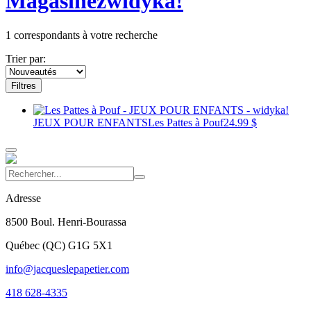
Magasinez
widyka!
1
correspondants à votre recherche
Trier par:
Filtres
JEUX POUR ENFANTS
Les Pattes à Pouf
24.99 $
Adresse
8500 Boul. Henri-Bourassa
Québec
(
QC
)
G1G 5X1
info@jacqueslepapetier.com
418 628-4335